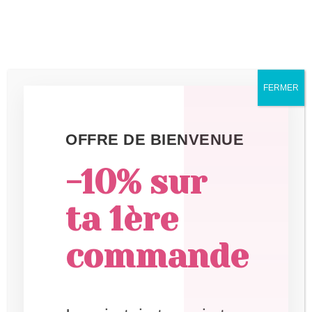
aulotussacre.fr
FERMER
OFFRE DE BIENVENUE
Vers la reconnexion avec
-10% sur
Soi m’Aime
ta 1ère
commande
Accueil
/
Bougies & Co
/
Bougies
/ Bougie Soin
Douceur du Soir 80g